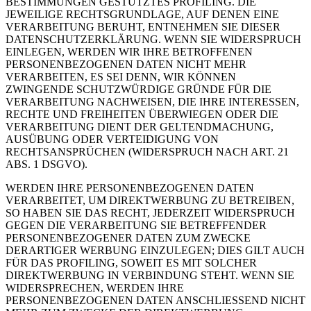
BESTIMMUNGEN GESTÜTZTES PROFILING. DIE
JEWEILIGE RECHTSGRUNDLAGE, AUF DENEN EINE
VERARBEITUNG BERUHT, ENTNEHMEN SIE DIESER
DATENSCHUTZERKLÄRUNG. WENN SIE WIDERSPRUCH
EINLEGEN, WERDEN WIR IHRE BETROFFENEN
PERSONENBEZOGENEN DATEN NICHT MEHR
VERARBEITEN, ES SEI DENN, WIR KÖNNEN
ZWINGENDE SCHUTZWÜRDIGE GRÜNDE FÜR DIE
VERARBEITUNG NACHWEISEN, DIE IHRE INTERESSEN,
RECHTE UND FREIHEITEN ÜBERWIEGEN ODER DIE
VERARBEITUNG DIENT DER GELTENDMACHUNG,
AUSÜBUNG ODER VERTEIDIGUNG VON
RECHTSANSPRÜCHEN (WIDERSPRUCH NACH ART. 21
ABS. 1 DSGVO).
WERDEN IHRE PERSONENBEZOGENEN DATEN
VERARBEITET, UM DIREKTWERBUNG ZU BETREIBEN,
SO HABEN SIE DAS RECHT, JEDERZEIT WIDERSPRUCH
GEGEN DIE VERARBEITUNG SIE BETREFFENDER
PERSONENBEZOGENER DATEN ZUM ZWECKE
DERARTIGER WERBUNG EINZULEGEN; DIES GILT AUCH
FÜR DAS PROFILING, SOWEIT ES MIT SOLCHER
DIREKTWERBUNG IN VERBINDUNG STEHT. WENN SIE
WIDERSPRECHEN, WERDEN IHRE
PERSONENBEZOGENEN DATEN ANSCHLIESSEND NICHT